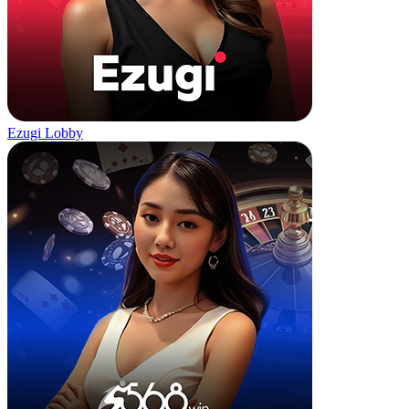
Ezugi Lobby