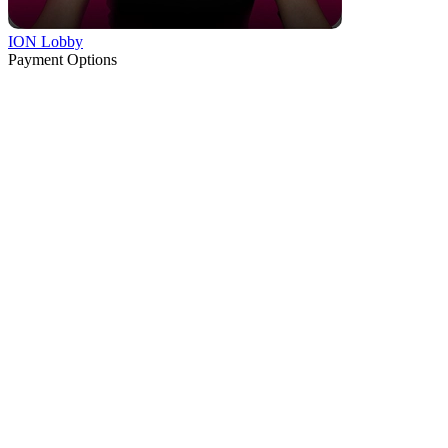
ION Lobby
Payment Options