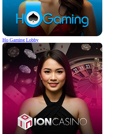
Ho Gaming Lobby