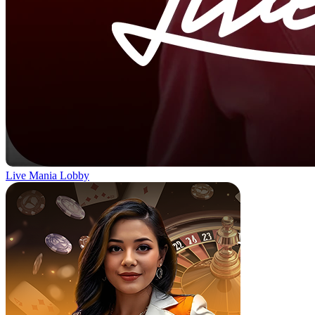
Live Mania Lobby