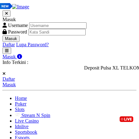
Masuk
Username
Password
Masuk
Daftar
Lupa Password?
Masuk
Info Terkini :
Deposit Pulsa XL TELKOMSEL TRI
Daftar
Masuk
Home
Poker
Slots
Stream N Spin
Live Casino
Idnlive
Sportsbook
Esports