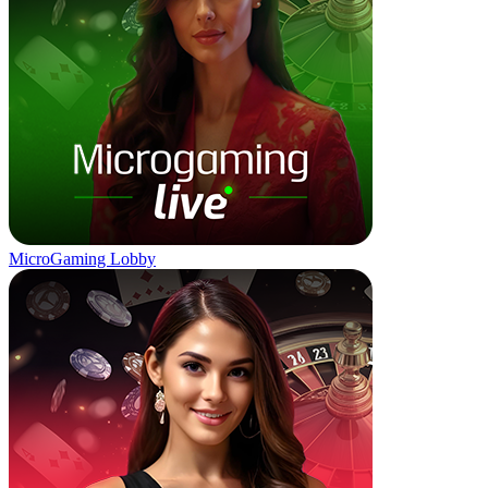
MicroGaming Lobby