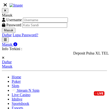
Masuk
Username
Password
Masuk
Daftar
Lupa Password?
Masuk
Info Terkini :
Deposit Pulsa XL TE
Daftar
Masuk
Home
Poker
Slots
Stream N Spin
Live Casino
Idnlive
Sportsbook
Esports