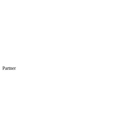
Partner